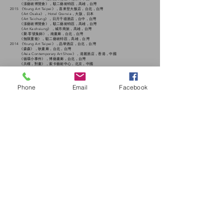
《漾藝術博覽會》，駁二藝術特區，高雄，台灣
2015 《Young Art Taipei》，喜來登大飯店，台北，台灣
《Art Osaka》，Hotel Granvia，大阪，日本
《Art Taichung》，日月千禧酒店，台中，台灣
《漾藝術博覽會》，駁二藝術特區，高雄，台灣
《Art Kaohsiung》，城市商旅，高雄，台灣
《聚-零號集錦》，南畫廊，台北，台灣
《無限重複》，駁二藝術特區，高雄，台灣
2014 《Young Art Taipei》，晶華酒店，台北，台灣
《森森》，耿畫廊，台北，台灣
《Asia Contemporary Art Show》，港麗酒店，香港，中國
《循環小事件》，博藝畫廊，台北，台灣
《共構，對畫》，索卡藝術中心，北京，中國
《日常切片》，南畫廊，台北，台灣
2013 《如影形隨》，尊彩藝術中心，台北，台灣
《形建築而上》，安卓藝術，台北，台灣
2012 《島嶼人》，索卡藝術中心，台南，台灣
Phone
Email
Facebook
《14th KOUSAKUTEN 聯展》，金澤21世紀美術館，金澤，日本
2011 《i.t我題 巴西X台灣新秀交流展》，金車藝文中心，台北，台灣
《層層繪語 母親節聯展》，全省Pleats Please專櫃
《Geisai Taiwan#2優勝者聯展》，Kaikaikiki藝廊，台北，台灣
《13th KOUSAKUTEN 聯展》，金澤21世紀美術館，金澤，日本
《李政勳、李政穎雙人展》，非池中迴廊，台北，台灣
《菁典當代-十位青年藝術家聯展》，一畫廊，台北，台灣
《LOMOGRAPHY DIANA WORLD TOUR TAIPEI》，
LOMOGRAPHY STORE，台北，台灣
2010 《青春出擊》，台灣藝術大學畫廊，台北，台灣
2009 《090309六人聯展》，彰化師範大學「厚!花園」，彰化，台灣
《移動人》，南海藝廊，台北，台灣
駐村
2012 3331藝術村，東京，日本
典藏
2018
作品《The Day Will Come Again》文化部藝術銀行
2016
作品《Illusion of love》文化部藝術銀行
作品《Coco,Cambon No.31》文化部藝術銀行
作品《Boyhood》文化部藝術銀行
作品《250 Rectangles》文化部藝術銀行
2015
作品《Angels》澳門文化局
2013
作品《Wish you were here》國立臺灣美術館